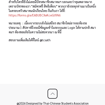
สำหรับใครที่ยังไม่เคยมีบัตรสมาชิกสมาคมฯ บอกเลยว่าคุณพลาดมาก
เพราะบัตรของเรา ”สมัครฟรี สิทธิเพียบ” พวกเรายังรอทุกท่านมาเป็นหนึ่ง
ในครอบครัวสมาคมนักเรียนไทย-จีนกับเรา ได้ที่:
https://forms.gle/EABUBCXeKceGtfiN6
หมายเหตุ ：เนื่องจากระบบยังไม่เสถียร สมาชิกใหม่อาจจะต้องรอ
ประมาณ 1 สัปดาห์ถึงจะมีข้อมูลเข้าในระบบและ Login ได้ตามปกติ สมา
คมฯ ต้องขออภัยในความไม่สะดวกมา ณ ที่นี้
สอบถามเพิ่มเติมได้ที่ไลน์ @tcsath
@2026 Designed by Thai-Chinese Students Association