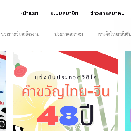
หน้าแรก
ระบบสมาชิก
ข่าวสารสมาคม
ประกาศรับสมัครงาน
ประกาศสมาคม
พาเด็กไทยกลับจี