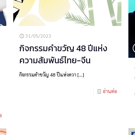
31/05/2023
กิจกรรมคำขวัญ 48 ปีแห่ง
ความสัมพันธ์ไทย-จีน
กิจกรรมคำขวัญ 48 ปีแห่งควา
[…]
อ่านต่อ
อ