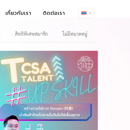
เกี่ยวกับเรา
ติดต่อเรา
น
สิทธิพิเศษสมาชิก
ไม่มีหมวดหมู่