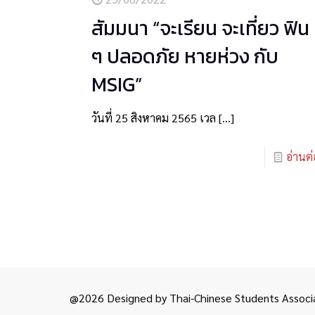
สัมมนา “จะเรียน จะเที่ยว ฟิน
ๆ ปลอดภัย หายห่วง กับ
MSIG”
วันที่ 25 สิงหาคม 2565 เวล
[…]
อ่านต่
@2026 Designed by Thai-Chinese Students Associ