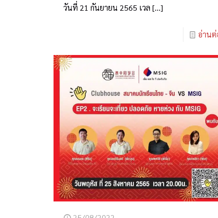
วันที่ 21 กันยายน 2565 เวล
[…]
อ่านต่
25/08/2022